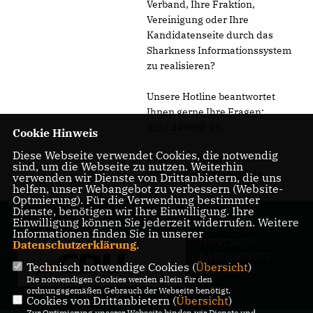
Verband, Ihre Fraktion,
Vereinigung oder Ihre
Kandidatenseite durch das
Sharkness Informationssystem
zu realisieren?
Unsere Hotline beantwortet
Ihnen gerne Ihre Fragen:
0251.149898-10.
Cookie Hinweis
Diese Webseite verwendet Cookies, die notwendig
Sprechen Sie uns an.
sind, um die Webseite zu nutzen. Weiterhin
http://www.sharkness.de
verwenden wir Dienste von Drittanbietern, die uns
helfen, unser Webangebot zu verbessern (Website-
Optmierung). Für die Verwendung bestimmter
Dienste, benötigen wir Ihre Einwilligung. Ihre
Einwilligung können Sie jederzeit widerrufen. Weitere
Informationen finden Sie in unserer
IMPRESSUM
Datenschutzerklärung
.
DATENSCHUTZ
Technisch notwendige Cookies (
Übersicht
)
KONTAKT
Die notwendigen Cookies werden allein für den
ordnungsgemäßen Gebrauch der Webseite benötigt.
Cookies von Drittanbietern (
Übersicht
)
Zur Optimierung unserer Webseite binden wir Dienste und