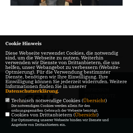
Cookie Hinweis
19.04.2016, 10:44 Uhr
Diese Webseite verwendet Cookies, die notwendig
sind, um die Webseite zu nutzen. Weiterhin
verwenden wir Dienste von Drittanbietern, die uns
helfen, unser Webangebot zu verbessern (Website-
Optmierung). Für die Verwendung bestimmter
Dienste, benötigen wir Ihre Einwilligung. Ihre
Einwilligung können Sie jederzeit widerrufen. Weitere
Informationen finden Sie in unserer
IMPRESSUM
Datenschutzerklärung
.
DATENSCHUTZ
Technisch notwendige Cookies (
Übersicht
)
KONTAKT
Die notwendigen Cookies werden allein für den
ordnungsgemäßen Gebrauch der Webseite benötigt.
Cookies von Drittanbietern (
Übersicht
)
Zur Optimierung unserer Webseite binden wir Dienste und
@2026 CDU Ortsverband Urbach-
Angebote von Drittanbietern ein.
Elsdorf-Grengel